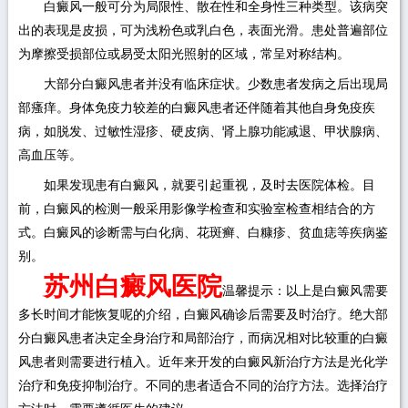
白癜风一般可分为局限性、散在性和全身性三种类型。该病突
出的表现是皮损，可为浅粉色或乳白色，表面光滑。患处普遍部位
为摩擦受损部位或易受太阳光照射的区域，常呈对称结构。
大部分白癜风患者并没有临床症状。少数患者发病之后出现局
部瘙痒。身体免疫力较差的白癜风患者还伴随着其他自身免疫疾
病，如脱发、过敏性湿疹、硬皮病、肾上腺功能减退、甲状腺病、
高血压等。
如果发现患有白癜风，就要引起重视，及时去医院体检。目
前，白癜风的检测一般采用影像学检查和实验室检查相结合的方
式。白癜风的诊断需与白化病、花斑癣、白糠疹、贫血痣等疾病鉴
别。
苏州白癜风医院
温馨提示：以上是白癜风需要
多长时间才能恢复呢的介绍，白癜风确诊后需要及时治疗。绝大部
分白癜风患者决定全身治疗和局部治疗，而病况相对比较重的白癜
风患者则需要进行植入。近年来开发的白癜风新治疗方法是光化学
治疗和免疫抑制治疗。不同的患者适合不同的治疗方法。选择治疗