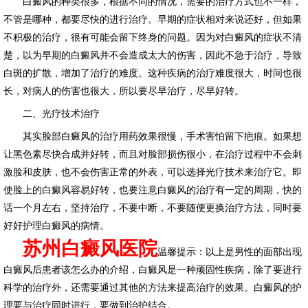
白癜风的种类很多，根据不同的情况，需要的治疗方式也不一样，
不管是哪种，都要尽快的进行治疗。早期的症状相对来说还好，但如果
不积极的治疗，很有可能会留下终身的问题。因为对白癜风的症状不清
楚，以为早期的白癜风并不会造成太大的伤害，因此不急于治疗，导致
白斑的扩散，增加了治疗的难度。这种疾病的治疗难度很大，时间也很
长，对病人的伤害也很大，所以要尽早治疗，尽早好转。
二、光疗技术治疗
其实脸部白癜风的治疗用药效果很慢，手术害怕留下疤痕。如果想
让黑色素尽快合成并好转，而且对脸部损伤很小，在治疗过程中不会刺
激脸和皮肤，也不会伤害正常的外表，可以选择光疗技术来治疗它。即
使脸上的白癜风容易好转，也要注意白癜风的治疗有一定的周期，快的
话一个月左右，坚持治疗，不要中断，不要随便更换治疗方法，同时要
好好护理白癜风的病情。
苏州白癜风医院
温馨提示：以上是男性的面部出现
白癜风后患者该怎么办的介绍，白癜风是一种顽固性疾病，除了要进行
科学的治疗外，还需要通过其他的方法来提高治疗的效果。白癜风的护
理要与治疗同时进行，要做到治护结合。