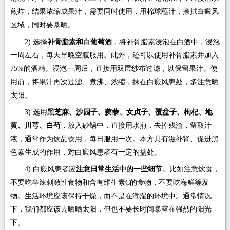
煎炸，结果浓缩成果汁，需要同时使用，用棉球蘸汁，擦拭白癜风
区域，同时要暴晒。
2) 选择
补骨脂素和白葡萄酒
，将补骨脂素浸泡在白酒中，浸泡
一周左右，每天早晚空腹服用。此外，还可以使用补骨脂素并加入
75%的酒精。浸泡一周后，直接用双层纱布过滤，以保留果汁。使
用前，将果汁再次过滤、煮沸、浓缩，抹在白癜风患处，多注意晒
太阳。
3) 选用
黑芝麻、沙园子、蒺藜、女贞子、覆盆子、枸杞、地
黄、川芎、白芍
，放入砂锅中，直接用水煎，去掉残渣，留取汁
液，通常作为饮品饮用，每日服用一次。本方具有滋补肾、促进黑
色素生成的作用，对白癜风患者有一定的益处。
4) 白癜风患者应
注意日常生活中的一些细节
。比如注意饮食，
不要吃辛辣刺激性食物和含有维生素C的食物，不要吃海鲜等发
物。生活环境应该保持干燥，而不是在潮湿的环境中。通常情况
下，我们都应该去晒晒太阳，但也不要长时间暴露在强烈的阳光
下。