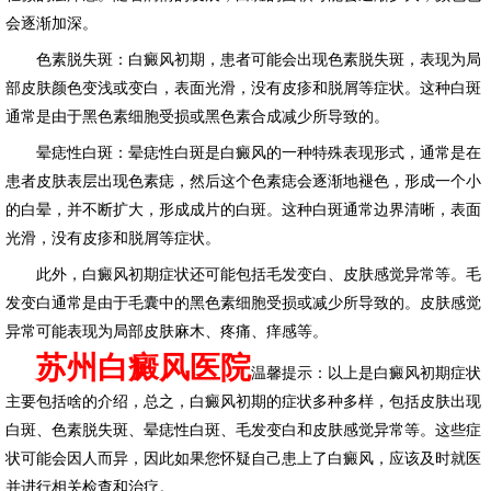
会逐渐加深。
色素脱失斑：白癜风初期，患者可能会出现色素脱失斑，表现为局
部皮肤颜色变浅或变白，表面光滑，没有皮疹和脱屑等症状。这种白斑
通常是由于黑色素细胞受损或黑色素合成减少所导致的。
晕痣性白斑：晕痣性白斑是白癜风的一种特殊表现形式，通常是在
患者皮肤表层出现色素痣，然后这个色素痣会逐渐地褪色，形成一个小
的白晕，并不断扩大，形成成片的白斑。这种白斑通常边界清晰，表面
光滑，没有皮疹和脱屑等症状。
此外，白癜风初期症状还可能包括毛发变白、皮肤感觉异常等。毛
发变白通常是由于毛囊中的黑色素细胞受损或减少所导致的。皮肤感觉
异常可能表现为局部皮肤麻木、疼痛、痒感等。
苏州白癜风医院
温馨提示：以上是白癜风初期症状
主要包括啥的介绍，总之，白癜风初期的症状多种多样，包括皮肤出现
白斑、色素脱失斑、晕痣性白斑、毛发变白和皮肤感觉异常等。这些症
状可能会因人而异，因此如果您怀疑自己患上了白癜风，应该及时就医
并进行相关检查和治疗。