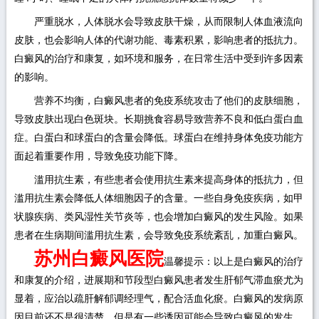
严重脱水，人体脱水会导致皮肤干燥，从而限制人体血液流向
皮肤，也会影响人体的代谢功能、毒素积累，影响患者的抵抗力。
白癜风的治疗和康复，如环境和服务，在日常生活中受到许多因素
的影响。
营养不均衡，白癜风患者的免疫系统攻击了他们的皮肤细胞，
导致皮肤出现白色斑块。长期挑食容易导致营养不良和低白蛋白血
症。白蛋白和球蛋白的含量会降低。球蛋白在维持身体免疫功能方
面起着重要作用，导致免疫功能下降。
滥用抗生素，有些患者会使用抗生素来提高身体的抵抗力，但
滥用抗生素会降低人体细胞因子的含量。一些自身免疫疾病，如甲
状腺疾病、类风湿性关节炎等，也会增加白癜风的发生风险。如果
患者在生病期间滥用抗生素，会导致免疫系统紊乱，加重白癜风。
苏州白癜风医院
温馨提示：以上是白癜风的治疗
和康复的介绍，进展期和节段型白癜风患者发生肝郁气滞血瘀尤为
显着，应治以疏肝解郁调经理气，配合活血化瘀。白癜风的发病原
因目前还不是很清楚，但是有一些诱因可能会导致白癜风的发生。